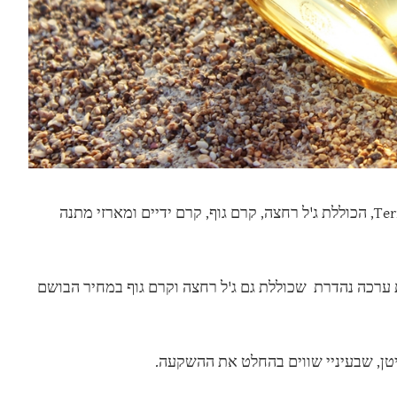
כמובן שיחד עם הבושם החדש הושקה סדרה שלמה בניחוח Terre de Lumiere, הכוללת ג'ל רחצה, קרם גוף, קרם ידיים ומארזי מתנה
3 ש"ח ל-90 מ"ל (כרגע באתר נמכרת ערכה נהדרת שכוללת גם ג'ל רחצה וקרם גוף במחיר הבושם
יטן, שבעיניי שווים בהחלט את ההשקעה.