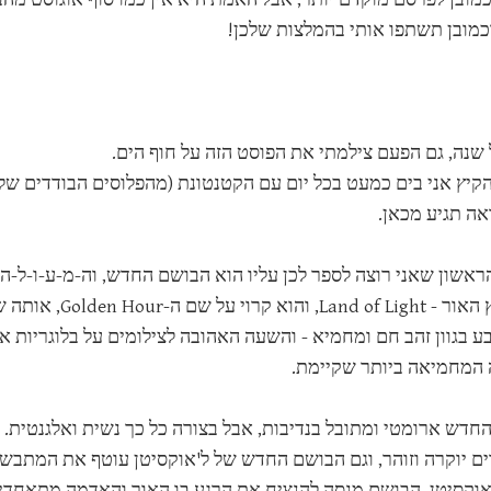
כמובן תשתפו אותי בהמלצות שלכן!
 שנה, גם הפעם צילמתי את הפוסט הזה על חוף הים.
קיץ אני בים כמעט בכל יום עם הקטנטונת (מהפלוסים הבודדים של
 תגיע מכאן.
ראשון שאני רוצה לספר לכן עליו הוא הבושם החדש, וה-מ-ע-ו-ל-ה
היא ארץ האור -
ע בגוון זהב חם ומחמיא - והשעה האהובה לצילומים על בלוגריות א
המחמיאה ביותר שקיימת.
חדש ארומטי ומתובל בנדיבות, אבל בצורה כל כך נשית ואלגנטית. ב
 יוקרה וזוהר, וגם הבושם החדש של ל'אוקסיטן עוטף את המתבש
'אוקסיטן, הבושם מנסה להנציח את הרגע בו האור והאדמה מתאחדי