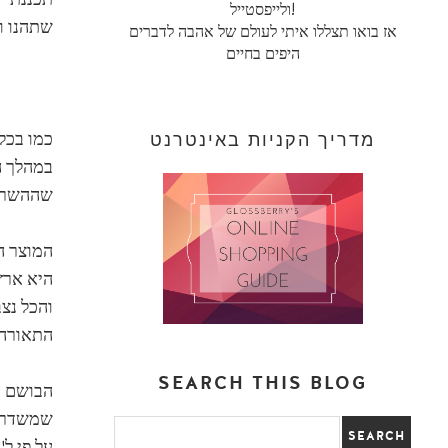
ולייפסטייל!
שתהנו ו
אז בואו תצללו איתי לעולם של אהבה לדברים
היפים בחיים
מדריך הקניות באינטרנט
כמו בכל
במהלך ה
שההשראה
המוצר ה
והכל נצב
התאורה 
SEARCH THIS BLOG
הבושם ה
שמשדרים
על פי ל