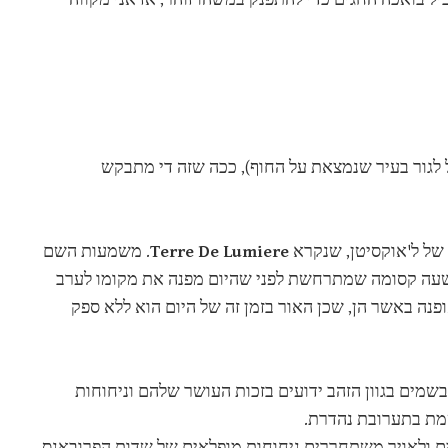
 לגור בעיר שנמצאת על החוף), ככה שזה די מתבקש
 של ל'אוקסיטן, שנקרא
Terre De Lumiere
. משמעות השם
 Land of Light, והוא קרוי על שם ה-Golden Hour, אותה שעה קסומה שמתרחשת לפני שהיום מפנה את מקומו לערב
ופנה באשר הן, שכן האור בזמן זה של היום הוא ללא ספק
שמים בגוון הזהב ידועים בזכות העושר שלהם וניחוחות
מת בתערובת נהדרת.
ם ולאויר משתחררים ניחוחות מופלאים של שדות הפרובאנס.