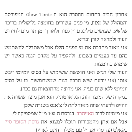
אחרון חביב בתחום ההסרה הוא ה-Glow Tonic המפורסם
והמהולל של PIXI, מי פנים עשירים בחומצה גליקולית בריכוז
של 5%, שעושים פילינג עדין לעור ולאורך זמן תורמים לחידוש
העור ולמראה קורן ובריא.
אני מאוד מחבבת את מי הפנים הללו אבל משתדלת להשתמש
בהם עד פעמיים בשבוע, ולהקפיד על מקדם הגנה כאשר יש
שימוש בחומצות.
העור שלי רגיש ואני חוששת ששימוש על בסיס יומיומי ייבש
אותו (אני יודעת שיש הרבה בנות שמשתמשות בו על בסיס
יומיומי ללא שום בעיה, אני מרוצה מהתוצאות גם ככה).
במקרה של המוצר הזה, הגלואו טוניק הוא אכן מוצר ששווה את
ההייפ ולדעתי שווה מאוד לתת לו צ'אנס בשגרה שלכן.
אני מזמינה לרוב
מאייהרב
, בגרסת ה-100 מ"ל שמספיקה לי,
אבל אם אתן מהמכורות תוכלו למצוא את
גרסת הסופר-סייז
בקאלט (עד סוף אפריל עם משלוח חינם לארץ)