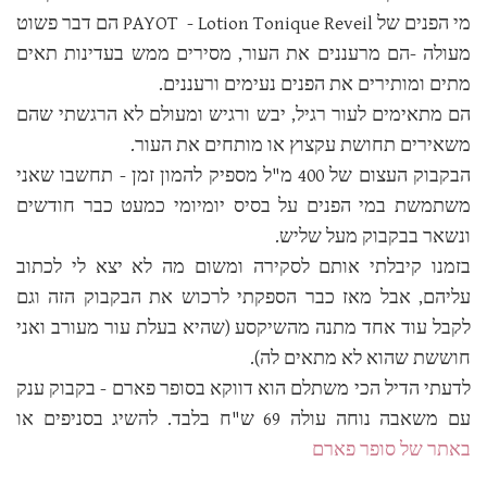
מי הפנים של PAYOT - Lotion Tonique Reveil הם דבר פשוט
מעולה -הם מרעננים את העור, מסירים ממש בעדינות תאים
מתים ומותירים את הפנים נעימים ורעננים.
הם מתאימים לעור רגיל, יבש ורגיש ומעולם לא הרגשתי שהם
משאירים תחושת עקצוץ או מותחים את העור.
הבקבוק העצום של 400 מ"ל מספיק להמון זמן - תחשבו שאני
משתמשת במי הפנים על בסיס יומיומי כמעט כבר חודשים
ונשאר בבקבוק מעל שליש.
בזמנו קיבלתי אותם לסקירה ומשום מה לא יצא לי לכתוב
עליהם, אבל מאז כבר הספקתי לרכוש את הבקבוק הזה וגם
לקבל עוד אחד מתנה מהשיקסע (שהיא בעלת עור מעורב ואני
חוששת שהוא לא מתאים לה).
לדעתי הדיל הכי משתלם הוא דווקא בסופר פארם - בקבוק ענק
עם משאבה נוחה עולה 69 ש"ח בלבד. להשיג בסניפים או
באתר של סופר פארם