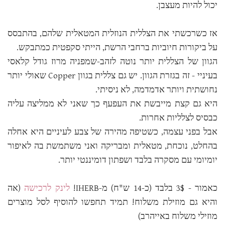
יכול להיות מעצבן.
אז כשרכשתי את הצללית הנוזלית המטאלית שלהם, בהתבסס
על ביקורות חיוביות ברחבי הרשת, הייתי סקפטית כמתבקש.
הגוון של הצללית יותר נוטה לזהב-שמפניה מרוז גודל קלאסי
בעיניי - זה בגזרת הגוון. יש גם צללית בגוון Copper שאולי יותר
נחושתית ויותר אדמדמה, לא ניסיתי.
היא גם קצת מייבשת את העפעף כך שאני לא ממליצה עליה
כבסיס לצלליות אחרות.
אבל בפני עצמה, כשטיפה מהירה של צבע לעיניים היא אחלה
בהחלט, נוכחת, מטאלית ומבריקה ואני משתמשת בה לאיפור
יומיומי עם מסקרה בלבד ושפתון דומיננטי יותר.
כאמור - 3$ בלבד (כ-14 ש"ח) מ-IHERB!
לינק לרכישה
(אה
והיא גם מוזילת משלוח! תמיד תחפשו להוסיף לסל מוצרים
מוזילי משלוח באייהרב)