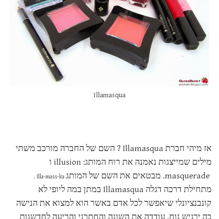
Illamasqua
אז מיהי חברת
Illamasqua
?
השם של החברה מורכב משתי
מילים שמייצגות נאמנה את רוח המותג:
illusion
ו
masquerade
. מבטאים את השם של המותג
.
Illa-mass-ka
מתחילת דרכה דגלה
Illamasqua
במתן במה ליופי לא
קונבנציונלי שיאפשר לכל אדם באשר הוא למצוא את הנישה
בה ירגיש נוח, עודדה את השונה והחתרני והריעה לחדשנות