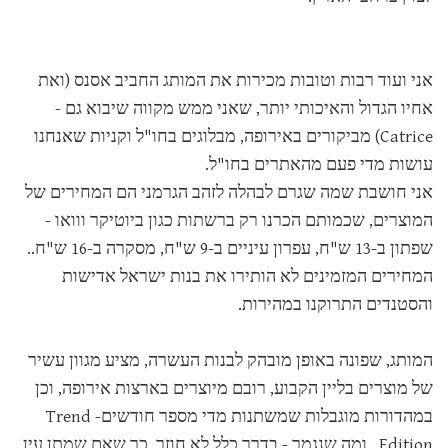
אני ועוד רבות וטובות מכירות את המותג החביב אסנס (ואת
אחיו הגדול והאיכותי יותר, שאני ממש מקווה שיבוא גם -
Catrice) מביקורים באירופה, מבלוגים בחו"ל וקניות שאנחנו
עושות מדי פעם מהאתרים בחו"ל.
אני חושבת שמה שגרם לבהלה לזהב הגרמני הם המחירים של
המוצרים, שכמותם הכרנו רק ברשתות כגון ביוטיקר ווואו -
שפתון ב-13 ש"ח, עפרון עיניים ב-9 ש"ח, מסקרה ב-16 ש"ח..
המחירים המזמינים לא הותירו את בנות ישראל אדישות
והסטנדים התרוקנו במהירות.
המותג, שפונה באופן מובהק לבנות העשרה, מציע מגוון עשיר
של מוצרים בליין הקבוע, רובם מיוצרים בארצות אירופה, וכן
במהדורות מוגבלות שמשתנות מדי מספר חודשים- Trend
Edition, ומה שנגמר - בדרך כלל לא חוזר, כך שאם שמתן עין