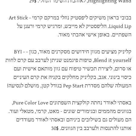
Highlighting Wand, לאוהבות השימר הנוזלי. 29$
בבובי בראון משיקים ליפסטיק נוזלי במרקם קרמי - Art Stick
Liquid Lip. הליפסטיק לא מייבש, ומרגיש קרמי ורענן על
השפתיים. באופן אישי אהבתי מאוד.
קליניק מציעים מגוון חידושים מסקרנים מאוד, כגון - BYI -
Blend it yourself, טיפות פיגמנט שניתן לערבב עם קרם לחות
או סרום, ליצירת תכשיר טיפוח עם גוון מותאם אישית ועם
כיסוי בינוני. אגב, בקליניק מחלקים בקניה את קרם העיניים
המעולה שלהם מסדרת Pep Start בגודל קטן, מושלם לנסיעה!
באסתי לאודר נחתה קולקצית השפתונים Pure Color Love,
בגוונים מהממים ובגימורים שונים - מאט, קרמי, מטאלי ועוד.
הם מעולים גם בשילובים ביניהם ובאסתי לאודר מעודדים
אותנו להתנסות ולערבב בין הגוונים. 30$