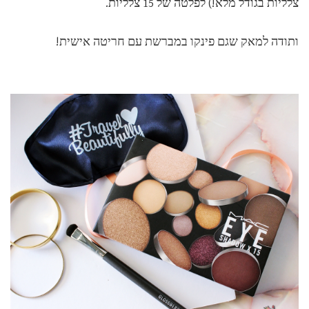
צלליות בגודל מלא!) לפלטה של 15 צלליות.
ותודה למאק שגם פינקו במברשת עם חריטה אישית!