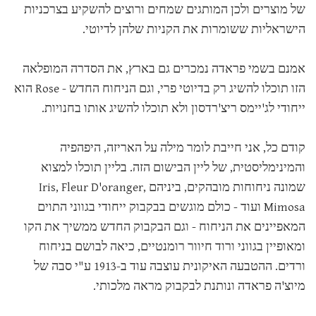
של מוצרים ולכן המותגים שמחים ורוצים להשקיע בצרכניות
הישראליות ששומרות את הקניות שלהן לדיוטי.
אמנם בשמי פראדה נמכרים גם בארץ, את הסדרה המופלאה
הזו תוכלו להשיג רק בדיוטי פרי, וגם הניחוח החדש - Rose הוא
ייחודי לג'יימס ריצ'רדסון ולא תוכלו להשיג אותו בחנויות.
קודם כל, אני חייבת לומר מילה על האריזה, היפהפיה
והמינימליסטית, של ליין הבישום הזה. בליין תוכלו למצוא
שמונה ניחוחות מובהקים, ביניהם Iris, Fleur D'oranger,
Mimosa ועוד - כולם מוגשים בבקבוק ייחודי בגווני התוים
המאפיינים את הניחוח - וגם הבקבוק החדש ממשיך את הקו
ומאופיין בגווני ורוד חיוור רומנטיים, כיאה לבושם בניחוח
ורדים. ההטבעה האיקונית עוצבה עוד ב-1913 ע"י סבה של
מיוצ'ה פראדה ונותנת לבקבוק מראה מלכותי.