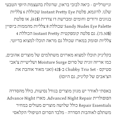
ונייטרליים - כיאה לבובי בראון, שדוגלת בהעצמת היופי הטבעי
שלנו. לדוגמא, פלטת Instant Pretty Eye שכוללת 6 צלליות
בגוונים ורודים וחומים ומברשת דו צדדית (61$), או פלטת
Sandy Nudes Eye Palette שכוללת 8 צלליות מהממות ביופיין
(73.50$). גם פלטה קומפקטית Instant Pretty הכוללת 4
צלליות וסומק במארז שכולל גם מראה תוכלו למצוא בדיוטי.
בקליניק תוכלו למצוא מארזים משתלמים של מוצרים אהובים,
כמו אריזה זוגית של סרום Moisture Surge ושלישיית צ'אבי
סטיקס - Chubby Trio Set ב-42$ (ואני מאוד אוהבת את
הצ'אבים של קליניק, גם היום!)
באסתי לאודר יש מגוון מוצרים בגודל נסיעות, כולל מהסדרה
הפופולרית Advanced Night Repair. מארז Advance Night
Repair Essentials כולל שלושה מוצרים מעולים במחיר
משתלם לאוהבות הסדרה - מלבד הסרום הטיפולי הקלאסי