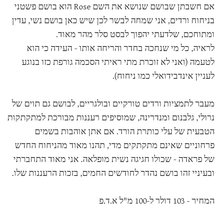
אם חשבתן שבושם שנושא את השם Rose הוא בושם פשטני
בניחוח ורדים, אני שמחה לבשר לכן שיש כאן בושם נשי, עדין
ומתוחכם, שלדעתי יהפוך לבסט סלר מהר מאוד.
לראיה, כל מי שנחכה בחדר והריחה אותו - העידה כי הוא
לטעמה (ואני לא זוכרת מתי ראיתי הסכמה גורפת כזו בנוגע
לעניין אינדבידואלי כמו ניחוח).
מעבר לתמציות ורדים טורקיים ובולגריים, לבושם גם תוים של
נרולי, גלבנום ומנדרינה, שמוסיפים רעננות מבורכת למתקתקות
הטבעית של עלי כותרת הורד. אם אתן אוהבות בשמים
פרחוניים שאינם מתקתקים מדי, תהנו מאוד מהניחוח החדש
של פראדה - שכולו חגיגה נשית מופלאה. אני מאוד התחברתי
ובעיניי זהו בושם נהדר לחודשים החמים, בזכות הרעננות שלו.
המחיר - 103 דולר ל-100 מ"ל א.ד.פ