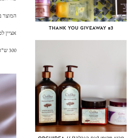
המוצר ב
THANK YOU GIVEAWAY #3
אציין לט
300 ש"ח ל-150 מ"ל.