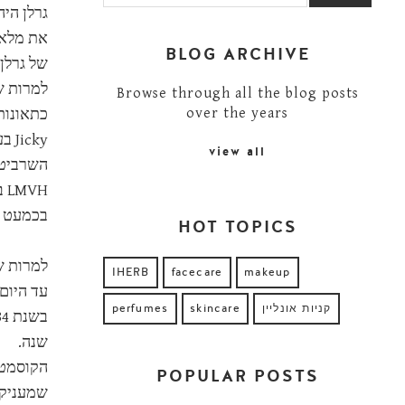
גרלן הי
את מלאכ
BLOG ARCHIVE
של גרלן,
למרות ש
Browse through all the blog posts
over the years
cky
view all
השרביט 
LMVH בשנת 1994.
בכמעט 190 שנותיו, יצרו מגרלן מעל 325 בשמים, והשם גרלן עדיין סימן איכות ופורץ דרך בתחום הבישום
HOT TOPICS
למרות ש
IHERB
facecare
makeup
קניות אונליין
skincare
perfumes
שנה.
הקוסמטי
POPULAR POSTS
שמעניקות