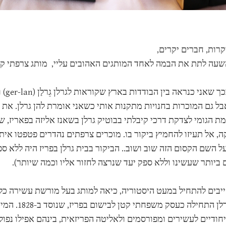
קרות, חברים יקרים,
עה לתת את הבמה לאחד המותגים האהובים עליי, מותג צרפתי קלאסי שנ
ל גם המוכרות בחנויות מתקנות אותי כשאני אומרת להן גרלן. את מתכו
ת הגומי לצדקת דרכי קיבלתי בבוטיק גרלן בשאנז אליזה בפאריז, 
 אל תעיזו להחמיץ ביקור בו. מוכרים צרפתים נהדרים פטפטו איתי 
ל השם הקסום הזה שוב ושוב.. הביקור בבית גרלן בפריז היה ללא ס
 ביותר שעשינו וללא ספק יעד שנרצה לחזור אליו וכמה שיותר).
ייבים להתחיל במעט היסטוריה, כיאה למותג בעל מורשת עשירה כל 
חברת גרלן 
ודיים לעשירים ומפורסמים ולאליטה הפריזאית, בינהם אפילו נפולי