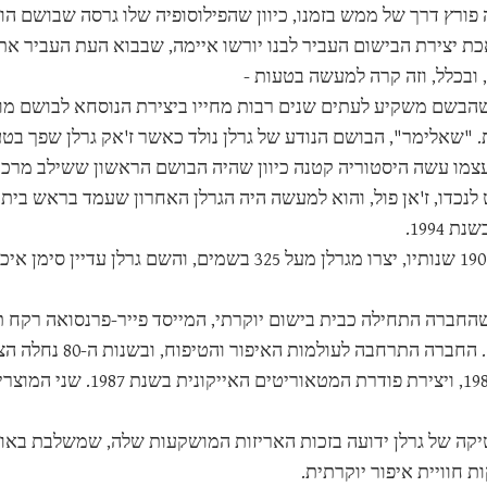
ה פורץ דרך של ממש בזמנו, כיוון שהפילוסופיה שלו גרסה שבושם ה
ת יצירת הבישום העביר לבנו יורשו איימה, שבבוא העת העביר את ה
 ובכלל, וזה קרה למעשה בטעות -
הבשם משקיע לעתים שנים רבות מחייו ביצירת הנוסחא לבושם מוש
Ji בעצמו עשה היסטוריה קטנה כיוון שהיה הבושם הראשון ששילב מרכ
לנכדו, ז'אן פול, והוא למעשה היה הגרלן האחרון שעמד בראש בית 
.
החברה התחילה כבית בישום יוקרתי, המייסד פייר-פרנסואה רקח תח
עד היום. החברה 
בשנת 1984, ויצירת פוד
קה של גרלן ידועה בזכות האריזות המושקעות שלה, שמשלבת באופ
 חוויית איפור יוקרתית.