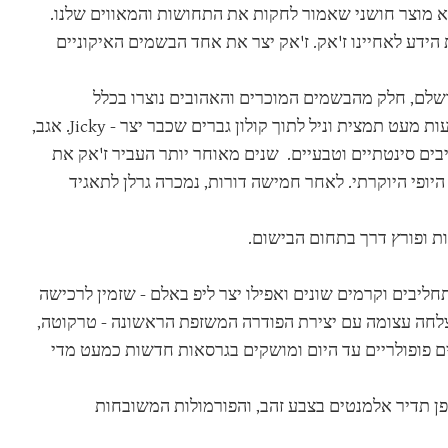
וא מוצר חושני שאמור לחקות את התחושות והמאווים שלנו.
ידע לאחיינו ז'אק. ז'אק יצר את אחד הבשמים האיקוניים
לם, חלק מהבשמים המוכרים והאהובים נוצרו בכלל
כתאונות. "שאלימר", הבושם הנודע של גרלן נולד כאשר ז'אק גרלן שפך בטעות מעט תמצית וניל לתוך קולון גברים שכבר יצר - Jicky. אגב,
יבים סינטתיים וטבעיים. שנים מאוחר יותר העביר ז'אק את
היופי היוקרתי. לאחר חמישה דורות, נמכרה גרלן לתאגיד
ליבים וקרמים שונים ואפילו יצר ליפ באלם - שזמין לרכישה
התרחבה לעולמות האיפור והטיפוח, ובשנות ה-80 נחלה הצלחה עצומה עם יצירת הפודרה המשזפת הראשונה - טרקוטה,
רת המטאוריטים האייקונית בשנת 1987. שני המוצרים פופולריים עד היום ומושקים בגרסאות חדשות כמעט מדי
ן תדיר אלמנטים בצבע זהב, והפורמולות המשובחות