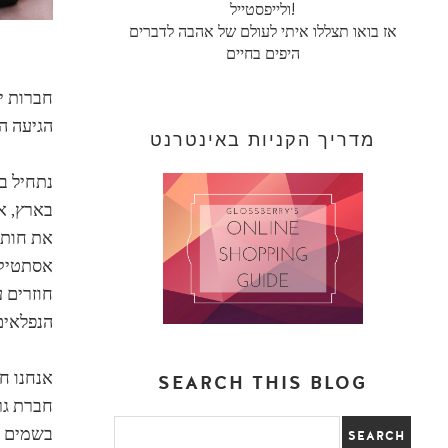
ולייפסטייל!
אז בואו תצללו איתי לעולם של אהבה לדברים
היפים בחיים
חברות י
הגיעה הש
מדריך הקניות באינטרנט
בארץ, אב
את חותמ
אסתטיקה,
חוזרים ע
הנפלאים
אנחנו ח
SEARCH THIS BLOG
בשמים יח