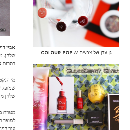
אביי רו
COLOUR POP // גן עדן של צבעים
בסרום א
מי הנקט
שמופקים
שלהן מו
מטרת מי
למוצר ר
עור הפני