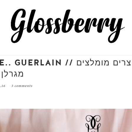
EEDS SOME.. GUERLAIN
מגרלן
0.16
3 comments