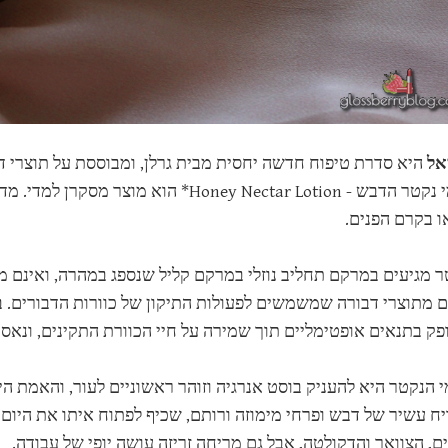
יאל
היא סדרת טיפוח חדשה יחסית מבית גרלן, ומבוססת על תוצרי ד
שלהן. מי נקטר הדבש - ney Nectar Lotion
ו בקרם הפנים.
ר מגיעים במרקם תחליב נוזלי במרקם קליל שנספג במהרה, ואינם מ
 מתוצרי דבורה שמשמשים לפעולות התיקון של כוורות הדבורים. בגר
פק בתנאים אופטימליים תוך שמירה על חיי הכוורת התקינים, ונאסף
 הנקטר היא להעניק בוסט אנרגיה וזוהר ראשוניים לעור, והאמת
יח עשיר של דבש ופרחי מימוזה ורותם, שכיף לפתוח איתו את היום
ם, הצוואר והדקולטה, אבל גם מריחה זריזה עושה יופי של עבודה.