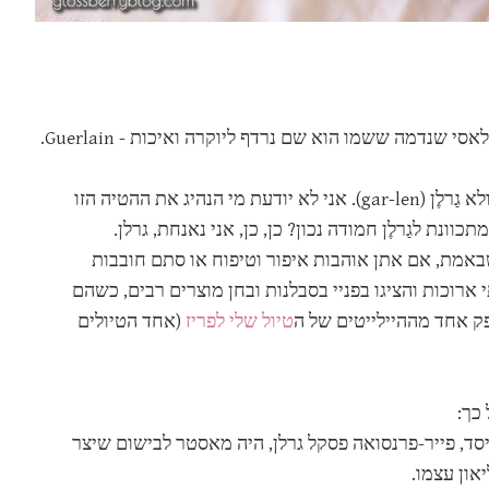
דמה ששמו הוא שם נרדף ליוקרה ואיכות - Guerlain.
נתחיל בכך שאני כנראה בין הבודדות בארץ שקוראות לגרלן גֵרלַן (ger-lan) ולא גַרלֶן (gar-len). אני לא יודעת מי הנהיג את ההטיה הזו
ונת לגַרלֶן חמודה נכון? כן, כן, אני נאנחת, גרלן.
שבאמת, אם אתן אוהבות איפור וטיפוח או סתם חובבות
ארוכות והציגו בפניי בסבלנות ובחן מוצרים רבים, כשהם
פק אחד מההיילייטים של ה
טיול שלי לפריז
(אחד הטיולים
כך:
התחילה כעסק משפחתי קטן לבישום בפריז, שנוסד ב-1828. המייסד, פייר-פרנסואה פסקל גרלן, היה מאסטר לבישום שיצר
און עצמו.