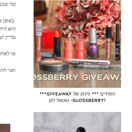
(מי שכמ
הוא היה
עדיין יש
אז לאחר
ואני חו
***GIVEAWAY הסתיים *** פינוק של
טוטאל לוק -GLOSSBERRY!