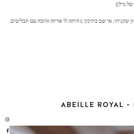
ל גרלן)
ון Divinora כשפתון ה"יקר" הראשון שקניתי, אי שם בתיכון :) היתה לו אריזה זהובה עם תבליטים,
ABEILLE ROYAL 