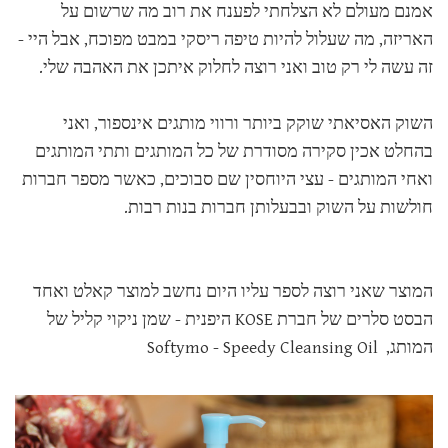
אמנם מעולם לא הצלחתי לפענח את רוב מה שרשום על
האריזה, מה שעלול להיות טיפה ריסקי במבט מפוכח, אבל היי -
זה עשה לי רק טוב ואני רוצה לחלוק איתכן את האהבה שלי.
השוק האסיאתי שוקק ביותר ורווי מותגים אינספור, ואני
בהחלט אכין סקירה מסודרת של כל המותגים ותתי המותגים
ואחי המותגים - עצי היוחסין שם סבוכים, כאשר מספר חברות
חולשות על השוק ובבעלותן חברות בנות רבות.
המוצר שאני רוצה לספר עליו היום נחשב למוצר קאלט ואחד
הבסט סלרים של חברת KOSE היפנית - שמן ניקוי קליל של
המותג, Softymo - Speedy Cleansing Oil