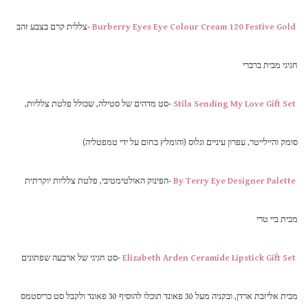
Burberry Eyes Eye Colour Cream 120 Festive Gold
-צללית קרם בצבע זהב
חגיגי מבית ברברי
Stila Sending My Love Gift Set
-סט מדהים של סטילה, שכולל פלטת צלליות,
סומק והיילייטר, עפרון עיניים וגלוס (והומלץ בחום על ידי טמפטליה)
By Terry Eye Designer Palette
-הפינוק האולטימטיבי, פלטת צלליות יוקרתית
מבית ביי טרי
Elizabeth Arden Ceramide Lipstick Gift Set
-סט חגיגי של ארבעה שפתונים
מבית אליזבת ארדן, ובקניה מעל 30 פאונד תוכלו להוסיף 30 פאונד ולקבל סט כריסטמס