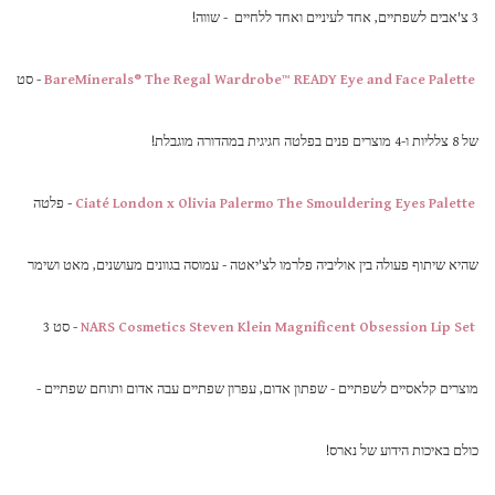
3 צ'אבים לשפתיים, אחד לעיניים ואחד ללחיים - שווה!
BareMinerals® The Regal Wardrobe™ READY Eye and Face Palette
- סט
של 8 צלליות ו-4 מוצרים פנים בפלטה חגיגית במהדורה מוגבלת!
Ciaté London x Olivia Palermo The Smouldering Eyes Palette
- פלטה
שהיא שיתוף פעולה בין אוליביה פלרמו לצ'יאטה - עמוסה בגוונים מעושנים, מאט ושימר
NARS Cosmetics Steven Klein Magnificent Obsession Lip Set
- סט 3
מוצרים קלאסיים לשפתיים - שפתון אדום, עפרון שפתיים עבה אדום ותוחם שפתיים -
כולם באיכות הידוע של נארס!