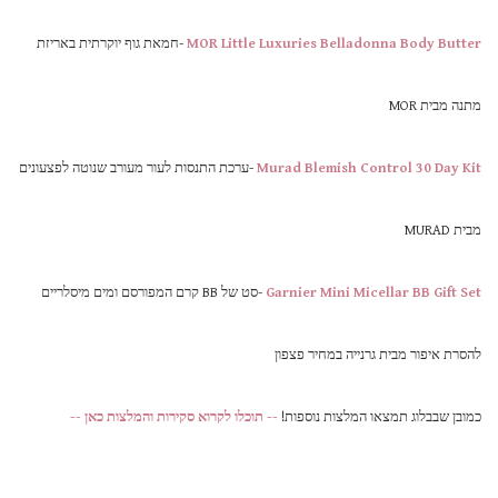
MOR Little Luxuries Belladonna Body Butter
-חמאת גוף יוקרתית באריזת
מתנה מבית MOR
Murad Blemish Control 30 Day Kit
-ערכת התנסות לעור מעורב שנוטה לפצעונים
מבית MURAD
Garnier Mini Micellar BB Gift Set
-סט של BB קרם המפורסם ומים מיסלריים
להסרת איפור מבית גרנייה במחיר פצפון
כמובן שבבלוג תמצאו המלצות נוספות!
-- תוכלו לקרוא סקירות והמלצות כאן --