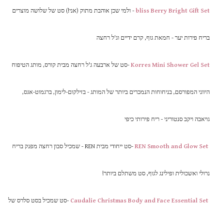
bliss Berry Bright Gift Set
- ולמי שכן אוהבת מתוק (אני!) סט של שלושה מוצרים
בריח פירות יער - חמאת גוף, קרם ידיים וג'ל רחצה
Korres Mini Shower Gel Set
-סט של ארבעה ג'ל רחצה מבית קורס, מותג הטיפוח
היווני המפורסם, בניחוחות הנמכרים ביותר של המותג - בזילקום-לימון, ברגמוט-אגס,
גויאבה ויקב סנטוריני - ריח פירותי כיפי
REN Smooth and Glow Set
-סט ייחודי מבית REN - שמכיל סבון רחצה מפנק בריח
נרולי ואשכולית ופילינג לגוף, סט משתלם ביותר!
Caudalie Christmas Body and Face Essential Set
-סט שמכיל בסט סלרס של