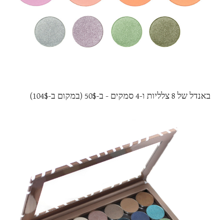
באנדל של 8 צלליות ו-4 סמקים - ב-50$ (במקום ב-104$)