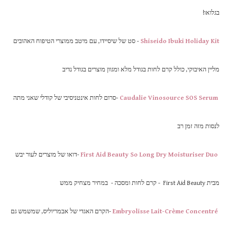
בגלואו!
Shiseido Ibuki Holiday Kit
- סט של שיסיידו, עם מיטב ממוצרי הטיפוח האהובים
מליין האיבוקי, כולל קרם לחות בגודל מלא ומגוון מוצרים בגודל נדיב
Caudalie Vinosource SOS Serum
-סרום לחות אינטניסיבי של קודלי שאני מתה
לנסות מזה זמן רב
First Aid Beauty So Long Dry Moisturiser Duo
-דואו של מוצרים לעור יבש
מבית First Aid Beauty - קרם לחות ומסכה - במחיר מצחיק ממש
Embryolisse Lait-Crème Concentré
-הקרם האגדי של אבמריוליס, שמשמש גם