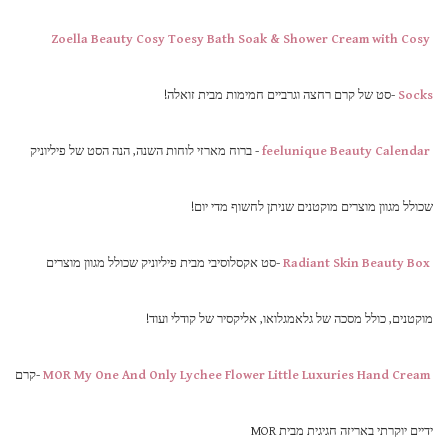
Zoella Beauty Cosy Toesy Bath Soak & Shower Cream with Cosy
Socks
-סט של קרם רחצה וגרביים חמימות מבית זואלה!
feelunique Beauty Calendar
- ברוח מארזי לוחות השנה, הנה הסט של פיליוניק
שכולל מגוון מוצרים מוקטנים שניתן לחשוף מדי יום!
Radiant Skin Beauty Box
-סט אקסלוסיבי מבית פיליוניק שכולל מגוון מוצרים
מוקטנים, כולל מסכה של גלאמגלואו, אליקסיר של קודלי ועוד!
MOR My One And Only Lychee Flower Little Luxuries Hand Cream
-קרם
ידיים יוקרתי באריזה חגיגית מבית MOR