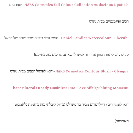
NARS Cosmetics Fall Colour Collection Audacious Lipstick
- שפתונים
רכים ופיגמנטיים מבית נארס
Daniel Sandler Watercolour - Cherub
- סומק נוזלי בגוון הנמכר ביותר של דניאל
סנדלר. יש לי אותו בגוון אחר, ותאמינו לי שאתם צריכים כזה בחייכם!
NARS Cosmetics Contour Blush - Olympia
- דואו לפיסול הפנים מבית נארס
-
bareMinerals Ready Luminizer Duo: Love Affair/Shining Moment
דואו לומנייזרים/ היילייטרים מבית בר מינרלס (בדיוק קיבלתי כזה בהזמנת גלאמבוט
האחרונה)