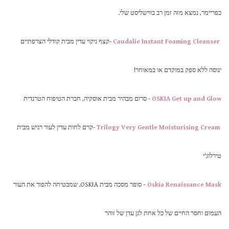
כפריימר, נמצא מזה זמן רב בווישליסט שלי.
Caudalie Instant Foaming Cleanser
-קצף ניקוי עדין מבית קודלי הצרפתיים
ינוסה ללא ספק במוקדם או במאוחר!
OSKIA Get up and Glow
- סרום מבהיר מבית אוסקיה, חברת הטיפוח הטרנדית
Trilogy Very Gentle Moisturising Cream
-קרם לחות עדין לעור רגיש מבית
טירלוג'י
Oskia Renaissance Mask
-
סופר מסכה מבית OSKIA, שמבטיחה להפוך את העור
העמום וחסר החיים של כל אחת לגן עדן של זוהר