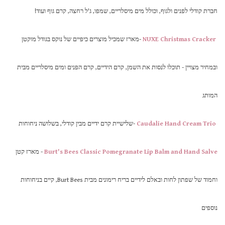
חברת קודלי לפנים ולגוף, וכולל מים מיסלריים, שמפו, ג'ל רחצה, קרם גוף ועוד!
NUXE Christmas Cracker
-מארז שמכיל מוצרים כיפיים של נוקס בגודל מוקטן
ובמחיר מצויין - תוכלו לנסות את השמן, קרם הידיים, קרם הפנים ומים מיסלריים מבית
המותג
Caudalie Hand Cream Trio
-שלישיית קרם ידיים מבין קודלי, בשלושה ניחוחות
Burt's Bees Classic Pomegranate Lip Balm and Hand Salve
- מארז קטן
וחמוד של שפתון לחות ובאלם לידיים בריח רימונים מבית Burt Bees, קיים בניחוחות
נוספים