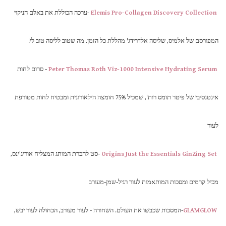
Elemis Pro-Collagen Discovery Collection
-ערכה הכוללת את באלם הניקוי
המפורסם של אלמיס, שליסה אלדרידג' מהללת כל הזמן. מה שטוב לליסה טוב לי!
Peter Thomas Roth Viz-1000 Intensive Hydrating Serum
- סרום לחות
אינטנסיבי של פיטר תומס רות', שמכיל 75% חומצה הילאורונית ומבטיח לחות מטורפת
לעור
Origins Just the Essentials GinZing Set
-סט להכרת המותג המצליח אוריג'ינס,
מכיל קרמים ומסכות המותאמות לעור רגיל-שמן-מעורב
GLAMGLOW
-המסכות שכבשו את העולם. השחורה - לעור מעורב, הכחולה לעור יבש,