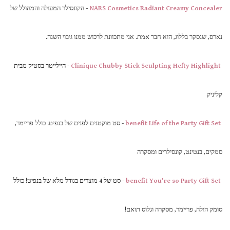
NARS Cosmetics Radiant Creamy Concealer
-
הקונסילר המעולה והמהולל של
נארס, שנסקר בללוג, הוא חבר אמת. אני מתכוונת לרכוש ממנו גיבוי השנה.
Clinique Chubby Stick Sculpting Hefty Highlight
- היילייטר בסטיק מבית
קליניק
benefit Life of the Party Gift Set
- סט מוקטנים לפנים של בנפיט! כולל פריימר,
סמקים, בנטינט, קונסילרים ומסקרה
benefit You're so Party Gift Set
- סט של 4 מוצרים בגודל מלא של בנפיט! כולל
סומק הולה, פריימר, מסקרה וגלוס תואם!