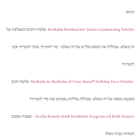
הורס!
theBalm theManizer Sisters Luminizing Palette
-פלטת החגים המעלפת של
דה באלם, שכוללת את הבסט סלרים של דה באלם - מרי לומנייזר, סינדי לומנייזר ובטי
לומנייזר!
theBalm In theBalm of Your Hand® Holiday Face Palette
-פלטת חגים
משגעת נוספת של דה באלם, שכוללת צלליות, סמקים ואת מרי לומנייזר!
Zoella Beauty Bath Bombinis Fragranced Bath Fizzers
-
פצצות אמבט
חמודות מבית זואלה