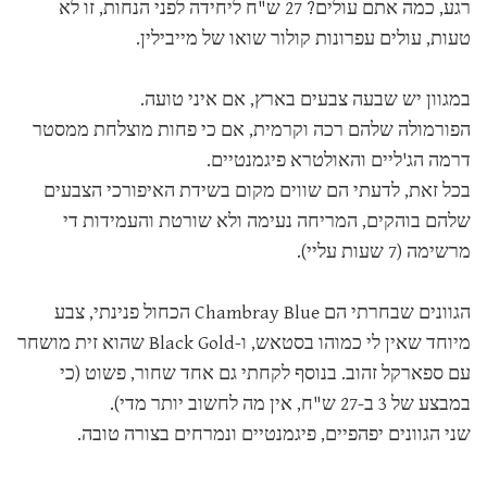
רגע, כמה אתם עולים? 27 ש"ח ליחידה לפני הנחות, זו לא
טעות, עולים עפרונות קולור שואו של מייבילין.
במגוון יש שבעה צבעים בארץ, אם איני טועה.
הפורמולה שלהם רכה וקרמית, אם כי פחות מוצלחת ממסטר
דרמה הג'ליים והאולטרא פיגמנטיים.
בכל זאת, לדעתי הם שווים מקום בשידת האיפורכי הצבעים
שלהם בוהקים, המריחה נעימה ולא שורטת והעמידות די
מרשימה (7 שעות עליי).
הגוונים שבחרתי הם Chambray Blue הכחול פנינתי, צבע
מיוחד שאין לי כמוהו בסטאש, ו-Black Gold שהוא זית מושחר
עם ספארקל זהוב. בנוסף לקחתי גם אחד שחור, פשוט (כי
במבצע של 3 ב-27 ש"ח, אין מה לחשוב יותר מדי).
שני הגוונים יפהפיים, פיגמנטיים ונמרחים בצורה טובה.