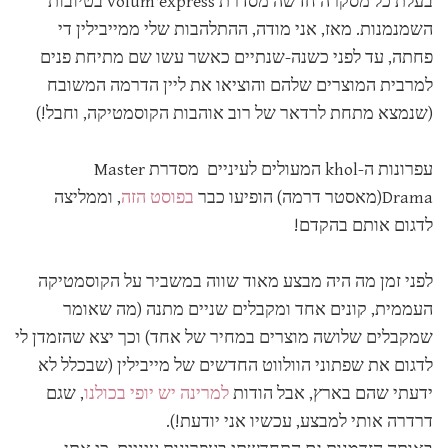
בעלת כל מסקרה חדשה מסדרת volum'express בטיובות
השמנמנות. מאז, אני מודה, ההתלהבות שלי ממייבילין די
פחתה, עד לפני כשנה-שנתיים כאשר עשו שם מתיחת פנים
למרבית המוצרים שלהם והוציאו את ליין הדרמה המשובח
(שנמצא מתחת לרדאר של רוב אוהבות הקוסמטיקה, וחבל!)
עפרונות ה-khol המעולים לעיניים מסדרת Master
Drama(מאסטר דרמה) הופיעו כבר
בפוסט הזה
, וממליצה
לדגום אותם בהקדם!
לפני זמן מה היה מבצע מאוד שווה במשביר על הקוסמטיקה
העממית, קונים אחד ומקבלים שניים מתנה (מה שאומר
שמקבלים שלושה מוצרים במחיר של אחד) וכך יצא שהזמדן לי
לדגום את שפתוני הוולווט החדשים של מייבילין (שבכלל לא
ידעתי שהם בארץ, אבל הודות
למרינה יש יופי בכולנו
, שגם
דרדרה אותי למבצע, עכשיו אני יודעת!).