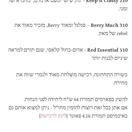
210 Keep It Classy
- גוון שיזפי ומעט אדמדם, מחמיא ועל
זמני.
310 Berry Much
- סגלגל ומאוד Berry, מזכיר מאוד את
rebel של מאק
510 Red Essential
- אדום-כחול קלאסי, שגם תורם למראה
שיניים לבנות יותר
בשורה התחתונה, רכישה מוצלחת מאוד ולגמרי שווה את
מחירה.
להשיג בפארמים תמורת 64 ש"ח ליחידה לפני הנחות.
אם אתן בכל זאת רוצות להזמין מחו"ל - ניתן למצוא אותם גם
באיכמיסט תמורת 4.16 פאונד {
לינק לרכישה
}