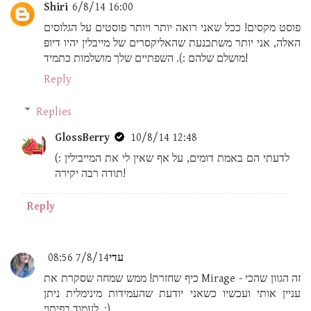
Shiri
6/8/14 16:00
פוסט מקסים! ככל שאני רואה יותר ויותר פוסטים על הגלוסים
האלה, אני יותר משתכנעת שהאליקסרים של מייבלין יהיו דיופ
מושלם שלהם :). השפתיים שלך מושלמות כתמיד!
Reply
Replies
GlossBerry
10/8/14 12:48
לדעתי הם באמת דומים, על אף שאין לי את המייבילין :)
תודה רבה יקירה!
Reply
עדי
7/8/14 08:56
כיף שחזרת! ממש שמחה שסקרת את Mirage - זה הגוון שהכי
עניין אותי ועכשיו כשאני יודעת שהעמידות מינימלית ניתן
לעמוד בפיתוי. :)