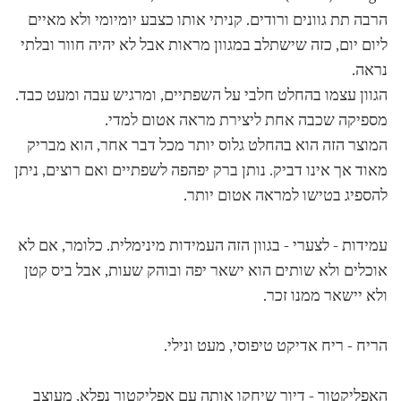
הרבה תת גוונים ורודים. קניתי אותו כצבע יומיומי ולא מאיים
ליום יום, כזה שישתלב במגוון מראות אבל לא יהיה חוור ובלתי
נראה.
הגוון עצמו בהחלט חלבי על השפתיים, ומרגיש עבה ומעט כבד.
מספיקה שכבה אחת ליצירת מראה אטום למדי.
המוצר הזה הוא בהחלט גלוס יותר מכל דבר אחר, הוא מבריק
מאוד אך אינו דביק. נותן ברק יפהפה לשפתיים ואם רוצים, ניתן
להספיג בטישו למראה אטום יותר.
עמידות - לצערי - בגוון הזה העמידות מינימלית. כלומר, אם לא
אוכלים ולא שותים הוא ישאר יפה ובוהק שעות, אבל ביס קטן
ולא יישאר ממנו זכר.
הריח - ריח אדיקט טיפוסי, מעט ונילי.
האפליקטור - דיור שיחקו אותה עם אפליקטור נפלא, מעוצב